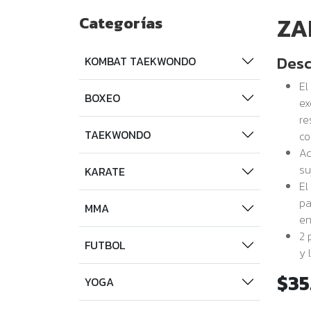
ZA
Categorías
Desc
KOMBAT TAEKWONDO
El
BOXEO
ex
re
TAEKWONDO
co
Ac
su
KARATE
El
pa
MMA
en
2 
FUTBOL
y 
$35
YOGA