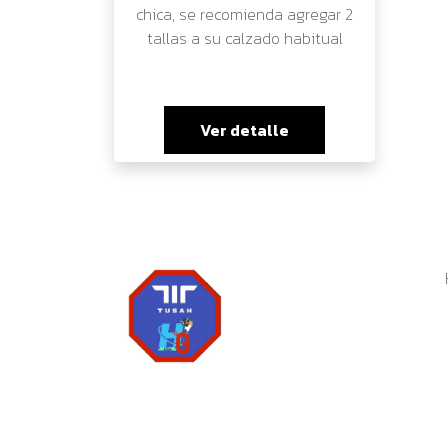
chica, se recomienda agregar 2
tallas a su calzado habitual
Ver detalle