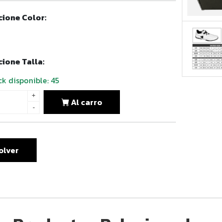
cione Color:
cione Talla:
k disponible:
45
+
Al carro
-
olver